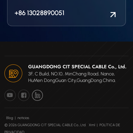
+86 13028890051
GUANGDONG CIT SPECIAL CABLE Co., Ltd.
3F, C Build, NO.10, MinChang Road, Nance,
HuMen DongGuan City,GuangDong.China.
Blog
|
noticias
© 2026 GUANGDONG CIT SPECIAL CABLE Co., Ltd.
Xml
|
POLÍTICA DE
PRIVACIDAD