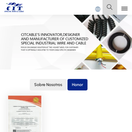
Ltd.
Español
English
Français
Deutsch
Italiano
Sobre Nosotros
Honor
Polski
Español