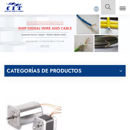
LE Co., Ltd.
Español
English
Français
Deutsch
CATEGORÍAS DE PRODUCTOS
Italiano
Polski
Español