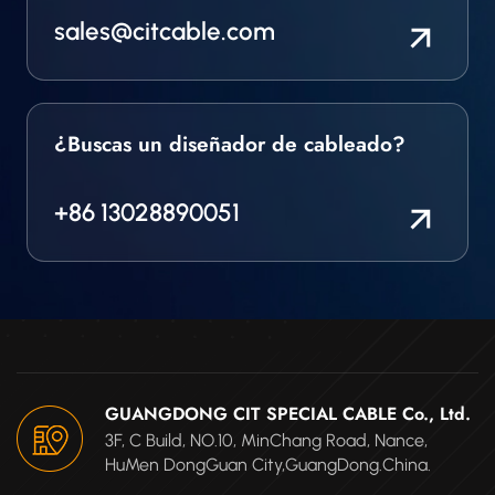
sales@citcable.com
¿Buscas un diseñador de cableado?
+86 13028890051
GUANGDONG CIT SPECIAL CABLE Co., Ltd.
3F, C Build, NO.10, MinChang Road, Nance,
HuMen DongGuan City,GuangDong.China.