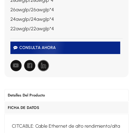
28awg1p/28awg1p*4
26awg1p/26awg1p*4
24awg1p/24awg1p*4
22awg1p/22awg1p*4
CONSULTA AHORA
Detalles Del Producto
FICHA DE DATOS
CITCABLE: Cable Ethernet de alto rendimiento/alta