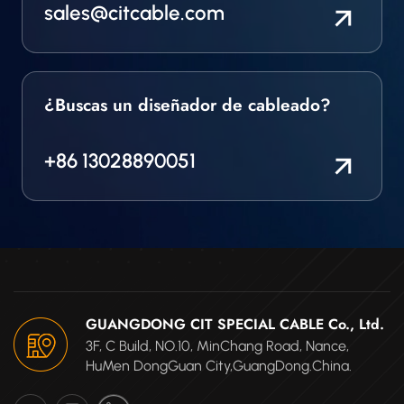
completamente para
sales@citcable.com
cumplir con los
requisitos.
¿Buscas un diseñador de cableado?
+86 13028890051
GUANGDONG CIT SPECIAL CABLE Co., Ltd.
3F, C Build, NO.10, MinChang Road, Nance,
HuMen DongGuan City,GuangDong.China.