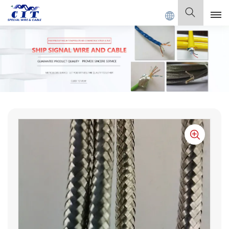
ECIAL CABLE Co., Ltd.
Español
English
Français
Deutsch
Italiano
Polski
Español