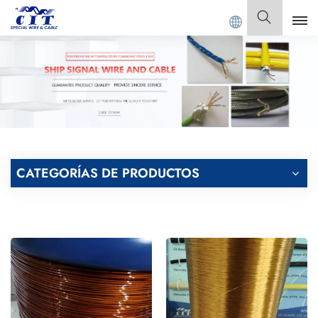
Bienvenido a
GUANGDONG CIT SPECIAL CABLE Co., 
Español
English
Français
Deutsch
CATEGORÍAS DE PRODUCTOS
Italiano
Polski
Español