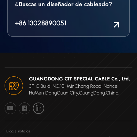
¿Buscas un diseñador de cableado?
+86 13028890051
GUANGDONG CIT SPECIAL CABLE Co., Ltd.
3F, C Build, NO.10, MinChang Road, Nance,
HuMen DongGuan City,GuangDong.China.
Blog
|
noticias