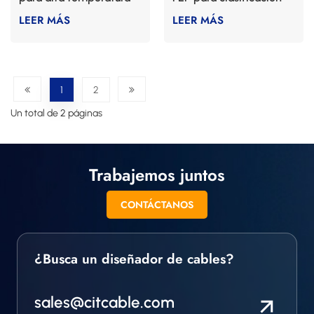
Plenum
LEER MÁS
LEER MÁS
1
2
Un total de 2 páginas
Trabajemos juntos
CONTÁCTANOS
¿Busca un diseñador de cables?
sales@citcable.com