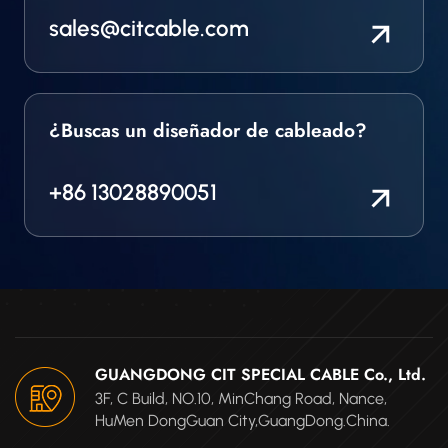
sales@citcable.com
¿Buscas un diseñador de cableado?
+86 13028890051
GUANGDONG CIT SPECIAL CABLE Co., Ltd.
3F, C Build, NO.10, MinChang Road, Nance,
HuMen DongGuan City,GuangDong.China.