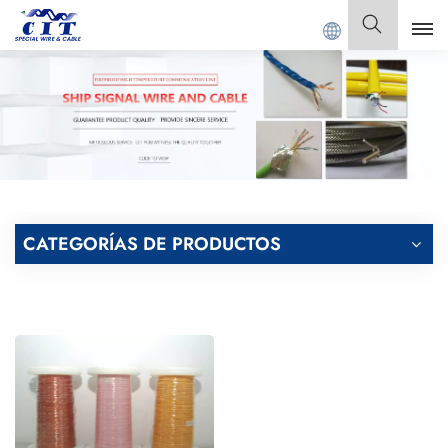
T SPECIAL CABLE Co., Ltd.
Español
English
Français
Deutsch
CATEGORÍAS DE PRODUCTOS
Italiano
Polski
Español