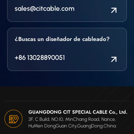
sales@citcable.com
¿Buscas un diseñador de cableado?
+86 13028890051
GUANGDONG CIT SPECIAL CABLE Co., Ltd.
3F, C Build, NO.10, MinChang Road, Nance,
HuMen DongGuan City,GuangDong.China.