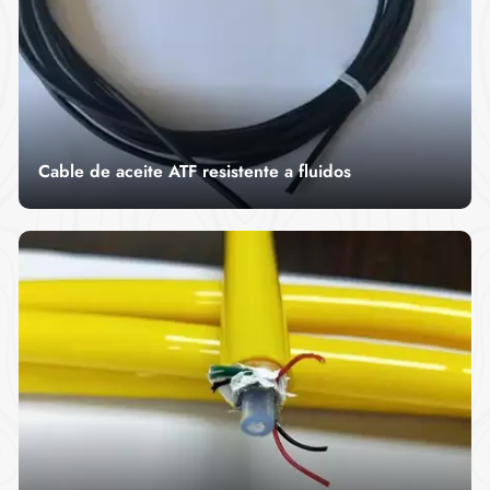
fiable y duradero en aplicaciones exigentes,
asegurando la seguridad y la resistencia en
sistemas críticos.
Cable de aceite ATF resistente a fluidos
El cable de aceite ATF resistente a fluidos es un
tipo de cable de medición especial antiestático
y resistente al aceite, cable de medición especial
LEER MÁS
antiestático y resistente al aceite. Composición
de la cubierta.