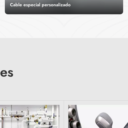
Cable especial personalizado
Un cable especial a medida es un cable
desarrollado y fabricado para fines específicos
según las necesidades del cliente.
LEER MÁS
nes