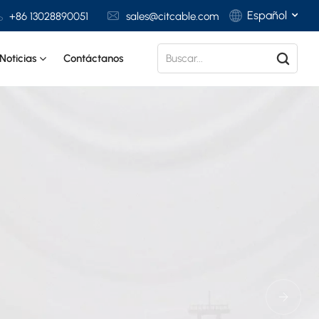
Español
+86 13028890051
sales@citcable.com
Noticias
Contáctanos
English
Français
Deutsch
Italiano
sonalizado de
Polski
Español
ratura
L MUNDO Y UN PROVEEDOR CONFIABLE