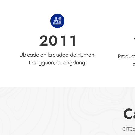
2
0
1
1
Ubicado en la ciudad de Humen,
Produc
Dongguan, Guangdong.
d
C
CITCa