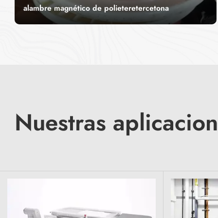
alambre magnético de polieteretercetona
Alambre magnético PEEK: alto rendimiento y
durabilidad para entornos exigentes.CITCable
ofrece alambre magnético PEEK de primera
LEER MÁS
calidad, diseñado para aplicaciones de alto
rendimiento. Gracias a su excepcional resistencia
al calor y durabilidad, es ideal para industrias
que requieren soluciones de cableado fiables en
condiciones extremas.
Nuestras aplicacio