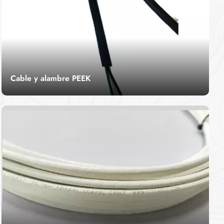
Cable y alambre PEEK
CITCable cable de alambre PEEK Se distingue
por su excepcional resistencia al calor,
durabilidad y resistencia química. Diseñados
LEER MÁS
para aplicaciones industriales y de alto
rendimiento, nuestros cables son una opción
confiable para entornos exigentes.