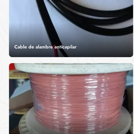
Cable de alambre anticapilar
El cable anticapilar de CITCable está diseñado
para resistir la acción capilar ascendente de los
fluidos, lo que lo hace ideal para aplicaciones
LEER MÁS
industriales y sensibles a los fluidos. Gracias a su
construcción robusta y resistencia a los fluidos,
este cable garantiza un rendimiento óptimo en
entornos exigentes donde la prevención de
fugas es fundamental. El cable anticapilar ofrece
una flexibilidad excepcional y es perfecto para
su uso en entornos expuestos a aceites,
productos químicos y otros fluidos, asegurando
una fiabilidad a largo plazo.