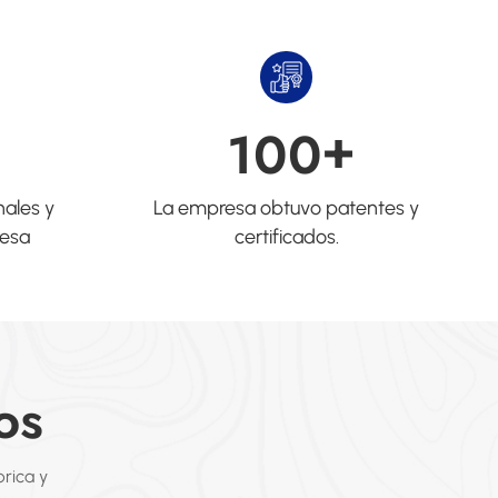
+
1
0
0
nales y
La empresa obtuvo patentes y
resa
certificados.
os
rica y