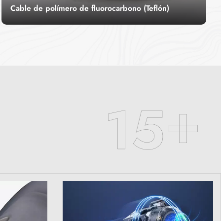
Cable de polímero de fluorocarbono (Teflón)
Cable de alambre de teflónEl cable
fluoroplástico, también conocido como cable de
alta temperatura, se refiere a un cable fabricado
LEER MÁS
con fluoroplástico en la capa aislante, que posee
propiedades especiales de resistencia a altas
temperaturas.
+
1
5