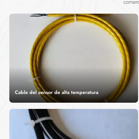
comerc
Cable del sensor de alta temperatura
El cable sensor de alta temperatura es un tipo
de cable de medición de temperatura con una
apariencia atractiva, resistencia a la corrosión,
LEER MÁS
resistencia mecánica, fabricación totalmente
cerrada, larga vida útil, instalación conveniente,
sensibilidad y precisión, etc.