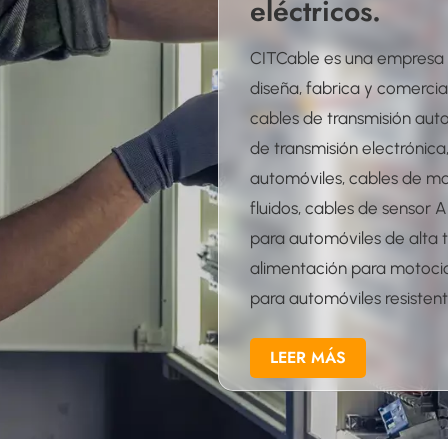
eléctricos.
CITCable es una empresa 
diseña, fabrica y comercia
cables de transmisión auto
de transmisión electrónica
automóviles, cables de m
fluidos, cables de sensor 
para automóviles de alta 
alimentación para motocic
para automóviles resistent
cables para vehículos eléc
LEER MÁS
sistemas de radar militares
sistemas automáticos para 
semiconductores, cables c
productos de cableado 