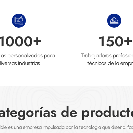
+
+
1
0
0
0
1
5
0
tos personalizados para
Trabajadores profesio
iversas industrias
técnicos de la emp
ategorías de product
ble es una empresa impulsada por la tecnología que diseña, fab