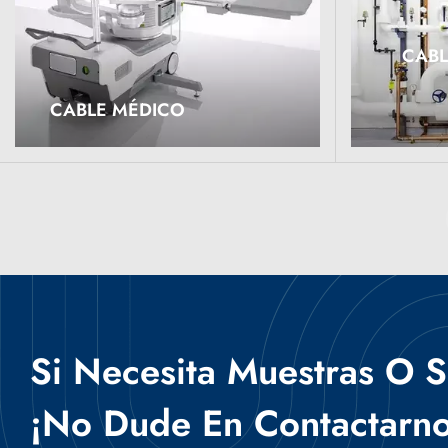
CABL
LEER MÁS
LEER 
CABLE MÉDICO
Si Necesita Muestras O S
¡no Dude En Contactarno