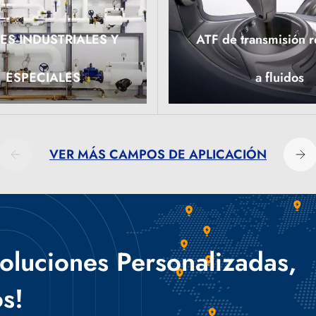
ES INDUSTRIALES Y
ATF de transmisión r
MÁS
LEER MÁS
ESPECIALES
a fluidos
VER MÁS CAMPOS DE APLICACIÓN
oluciones Personalizadas,
s!