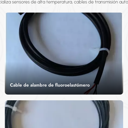
ializa sensores de alta temperatura, cables de transmisión aut
resistentes a fluidos, cables de transmisión electrónica...
Cable de alambre de fluoroelastómero
Nuestro Cable de alambre de fluoroelastómero
Ofrece un rendimiento excelente en entornos
químicos y de temperaturas extremas. Gracias a
LEER MÁS
su resistencia superior al calor, los ácidos y las
condiciones adversas, es la opción ideal para
industrias como la automotriz, la aeroespacial y
la química. Este cable garantiza un rendimiento