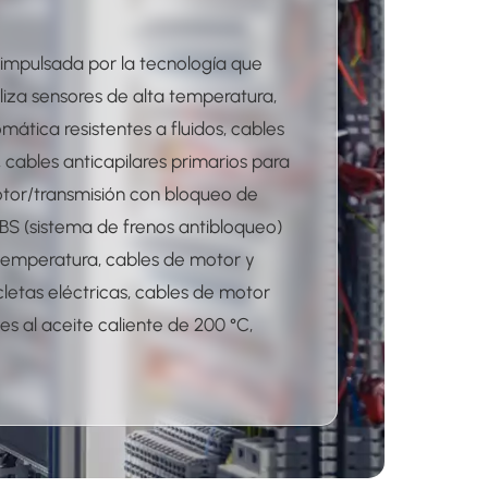
impulsada por la tecnología que
liza sensores de alta temperatura,
mática resistentes a fluidos, cables
, cables anticapilares primarios para
otor/transmisión con bloqueo de
ABS (sistema de frenos antibloqueo)
temperatura, cables de motor y
letas eléctricas, cables de motor
es al aceite caliente de 200 °C,
tricos de nueva energía, cables SPE,
 y civiles, sistemas de seguridad,
la industria aeroespacial y de
oaxiales médicos ultrafinos y
CMP/PLENUM/CL2P/CL3P.