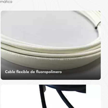
omática
Cable flexible de fluoropolímero
El término cable flexible de fluoropolímero se
refiere específicamente al cable con
revestimiento de fluoropolímero. Este tipo de
LEER MÁS
cable posee una excelente resistencia a la
intemperie y al calor, un bajo coeficiente de
fricción, propiedades químicas estables y buenas
propiedades de aislamiento eléctrico.