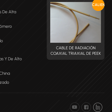
CALIENTE
s De Alta
tómero
do
CABLE DE RADIACIÓN
CABLE DE RADIACIÓN
XIAL TRIAXIAL DE PEEK
COAXIAL TRIAXIAL DE PEEK
C
s Y De Alto
 China
izado