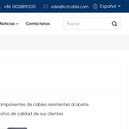
Español
+86 13028890051
sales@citcable.com
Noticias
Contáctanos
English
Français
Deutsch
Italiano
Polski
Español
omponentes de cables resistentes al aceite,
itos de calidad de sus clientes.