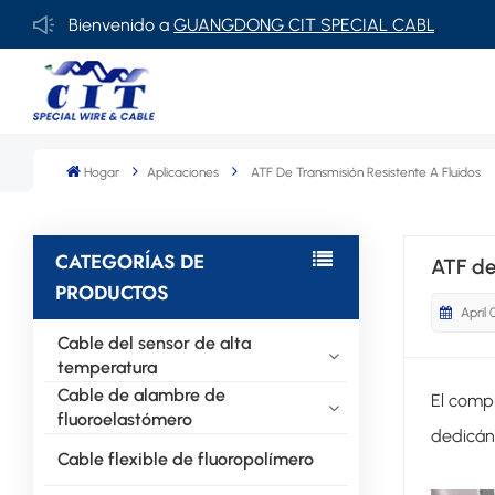
Bienvenido a
GUANGDONG CIT SPECIAL CABLE Co., Ltd.
Hogar
Aplicaciones
ATF De Transmisión Resistente A Fluidos
CATEGORÍAS DE
ATF de
PRODUCTOS
April 
Cable del sensor de alta
temperatura
Cable de alambre de
El compr
fluoroelastómero
dedicánd
Cable flexible de fluoropolímero