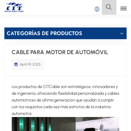
Bienvenido a
GUANGDONG CIT SPECIAL CABLE Co., Ltd.
Español
CATEGORÍAS DE PRODUCTOS
English
Français
CABLE PARA MOTOR DE AUTOMÓVIL
Deutsch
April 09, 2025
Italiano
Los productos de CITCable son estratégicos, innovadores y
Polski
de ingeniería, ofreciendo flexibilidad personalizada y cables
automotrices de última generación que ayudan a cumplir
Español
con los requisitos cada vez más estrictos de la industria
automotriz.