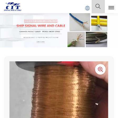
., Ltd.
Español
English
Français
Deutsch
Italiano
Polski
Español