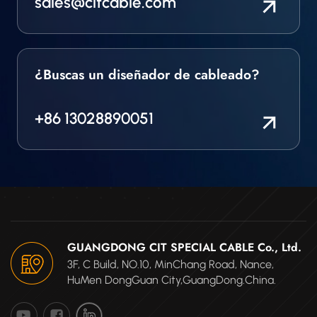
sales@citcable.com
¿Buscas un diseñador de cableado?
+86 13028890051
GUANGDONG CIT SPECIAL CABLE Co., Ltd.
3F, C Build, NO.10, MinChang Road, Nance,
HuMen DongGuan City,GuangDong.China.