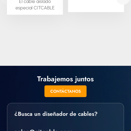
El cable aislado
difíciles.
especial CITCABLE
está disponible bajo
pedido; podemos
extruir este material en
forma redonda o
cuadrada. También
podemos suministrar
todo tipo de cable
aislado especial,
trenzado y en otros
formatos.
Trabajemos juntos
CONTÁCTANOS
¿Busca un diseñador de cables?