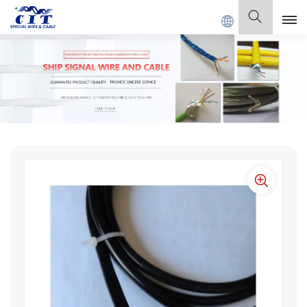
GUANGDONG CIT SPECIAL CABLE Co., Ltd.
Español
English
Français
Deutsch
Italiano
Polski
Español