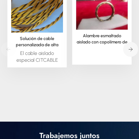
Alambre esmaltado
Solución de cable
aislado con copolímero de
personalizada de alta
poli(arileno éter)
temperatura para desafíos
El cable aislado
difíciles.
especial CITCABLE
está disponible bajo
pedido; podemos
extruir este material en
forma redonda o
cuadrada. También
podemos suministrar
todo tipo de cable
aislado especial,
trenzado y en otros
formatos.
Trabajemos juntos