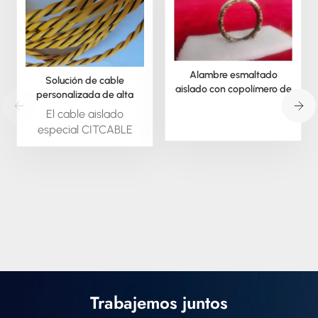
Alambre esmaltado
Solución de cable
aislado con copolímero de
personalizada de alta
poli(arileno éter)
temperatura para desafíos
El cable aislado
difíciles.
especial CITCABLE
está disponible bajo
pedido; podemos
extruir este material en
forma redonda o
cuadrada. También
podemos suministrar
todo tipo de cable
aislado especial,
trenzado y en otros
formatos.
Trabajemos juntos