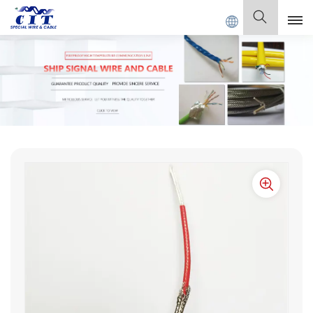
ABLE Co., Ltd.
Español
English
Français
Deutsch
Italiano
Polski
Español