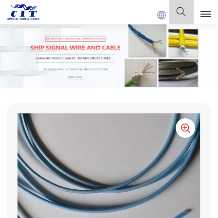
d.
Español
English
Français
Deutsch
Italiano
Polski
Español