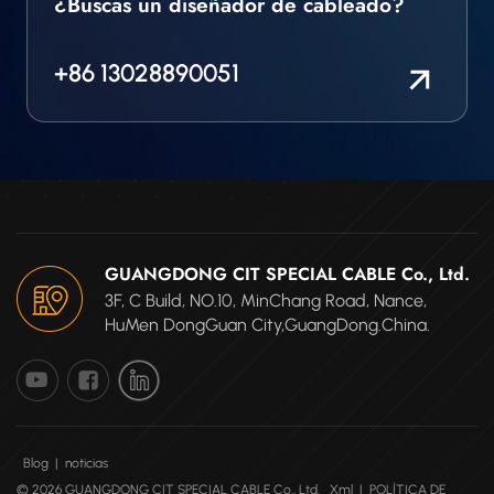
¿Buscas un diseñador de cableado?
+86 13028890051
GUANGDONG CIT SPECIAL CABLE Co., Ltd.
3F, C Build, NO.10, MinChang Road, Nance,
HuMen DongGuan City,GuangDong.China.
Blog
|
noticias
© 2026 GUANGDONG CIT SPECIAL CABLE Co., Ltd.
Xml
|
POLÍTICA DE