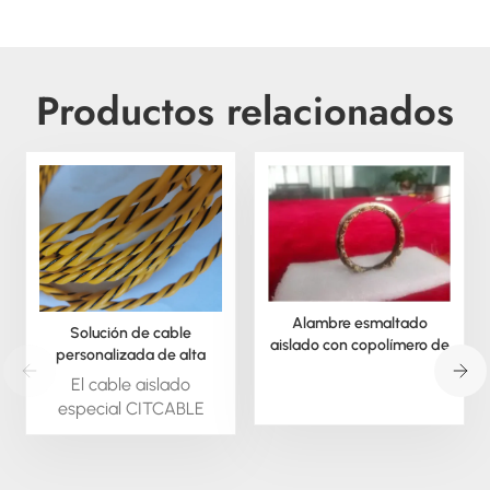
Productos relacionados
Alambre esmaltado
Solución de cable
aislado con copolímero de
personalizada de alta
poli(arileno éter)
temperatura para desafíos
El cable aislado
difíciles.
especial CITCABLE
está disponible bajo
pedido; podemos
extruir este material en