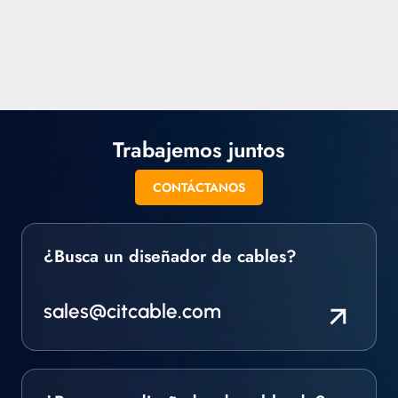
forma redonda o
cuadrada. También
podemos suministrar
todo tipo de cable
aislado especial,
trenzado y en otros
formatos.
Trabajemos juntos
CONTÁCTANOS
¿Busca un diseñador de cables?
sales@citcable.com