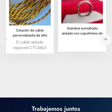
Alambre esmaltado
Solución de cable
aislado con copolímero de
personalizada de alta
poli(arileno éter)
temperatura para desafíos
El cable aislado
difíciles.
especial CITCABLE
está disponible bajo
pedido; podemos
extruir este material en
forma redonda o
cuadrada. También
podemos suministrar
todo tipo de cable
aislado especial,
trenzado y en otros
formatos.
Trabajemos juntos