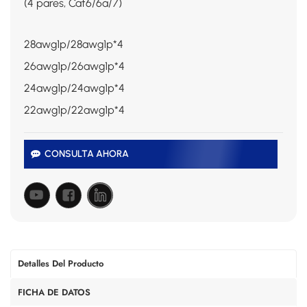
(4 pares, Cat6/6a/7)
28awg1p/28awg1p*4
26awg1p/26awg1p*4
24awg1p/24awg1p*4
22awg1p/22awg1p*4
CONSULTA AHORA
Detalles Del Producto
FICHA DE DATOS