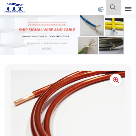
 Co., Ltd.
Español
English
Français
Deutsch
Italiano
Polski
Español