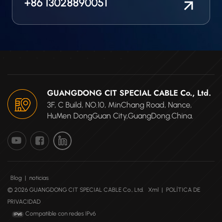
+86 13028890051
GUANGDONG CIT SPECIAL CABLE Co., Ltd.
3F, C Build, NO.10, MinChang Road, Nance,
HuMen DongGuan City,GuangDong.China.
Blog
|
noticias
© 2026 GUANGDONG CIT SPECIAL CABLE Co., Ltd.
Xml
|
POLÍTICA DE
PRIVACIDAD
Compatible con redes IPv6