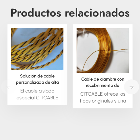
Productos relacionados
Solución de cable
Cable de alambre con
personalizada de alta
recubrimiento de
temperatura para desafíos
El cable aislado
poliimida
CITCABLE ofrece los
difíciles.
especial CITCABLE
tipos originales y una
está disponible bajo
amplia gama de
pedido; podemos
nuevos tipos de cables
extruir este material en
con recubrimiento de
forma redonda o
poliimida para su uso
cuadrada. También
en ultra alto vacío
podemos suministrar