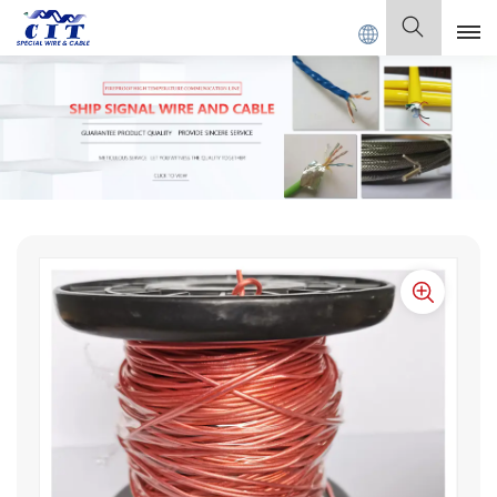
 CABLE Co., Ltd.
Español
English
Français
Deutsch
Italiano
Polski
Español