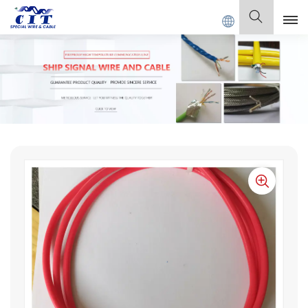
E Co., Ltd.
Español
English
Français
Deutsch
Italiano
Polski
Español