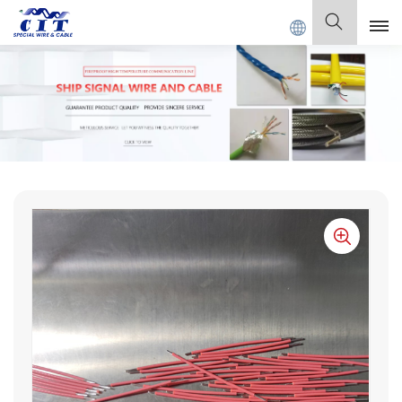
Co., Ltd.
Español
English
Français
Deutsch
Italiano
Polski
Español