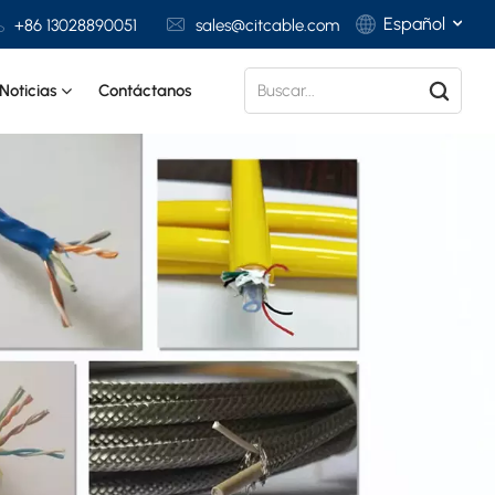
Español
+86 13028890051
sales@citcable.com
Noticias
Contáctanos
English
Français
Deutsch
Italiano
Polski
Español