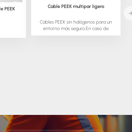
Cable PEEK multipar ligero
le PEEK
Cables PEEK sin halógenos para un
entorno más seguro.En caso de
incendio, el uso de cables libres de
halógenos (baja emisión de humo y
cero halógenos) significa que habrá
menos humo y no se emitirán gases
tóxicos, lo que ofrece protección para
lo más importante: la seguridad de su
equipo y de los equipos críticos.