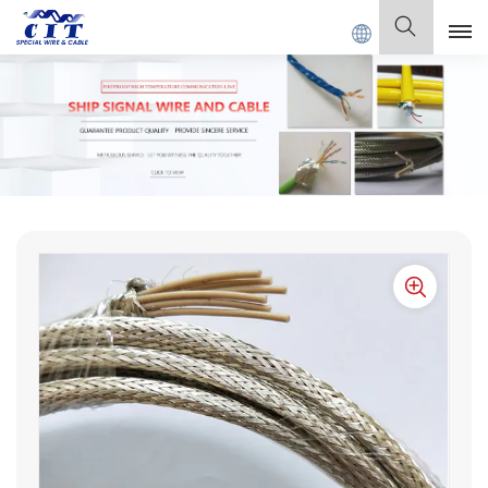
L CABLE Co., Ltd.
Español
English
Français
Deutsch
Italiano
Polski
Español