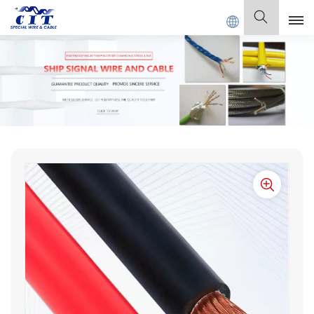
AL CABLE Co., Ltd.
Español
English
Français
Deutsch
Italiano
Polski
Español