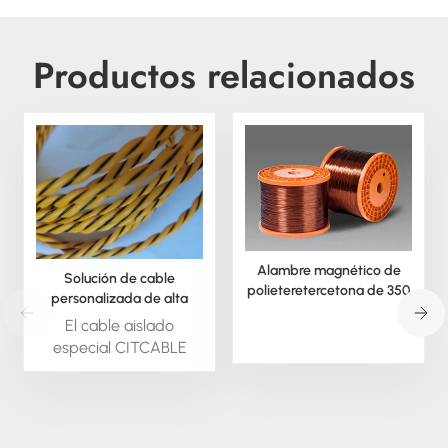
Productos relacionados
Alambre magnético de
Solución de cable
polieteretercetona de 350
personalizada de alta
grados
temperatura para desafíos
El cable aislado
difíciles.
especial CITCABLE
está disponible bajo
pedido; podemos
extruir este material en
forma redonda o