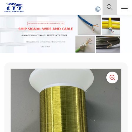
., Ltd.
Español
English
Français
Deutsch
Italiano
Polski
Español