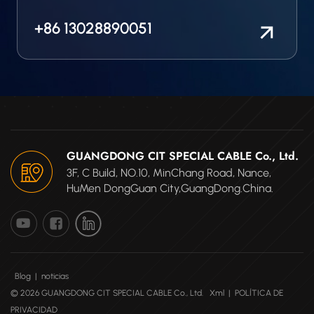
+86 13028890051
GUANGDONG CIT SPECIAL CABLE Co., Ltd.
3F, C Build, NO.10, MinChang Road, Nance,
HuMen DongGuan City,GuangDong.China.
Blog
|
noticias
© 2026 GUANGDONG CIT SPECIAL CABLE Co., Ltd.
Xml
|
POLÍTICA DE
PRIVACIDAD