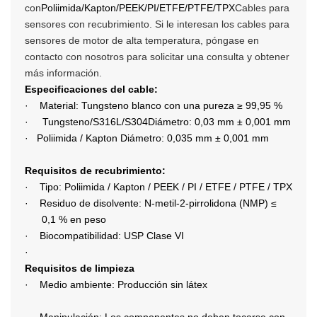
con
Poliimida/Kapton/PEEK/PI/ETFE/PTFE/TPX
Cables para
sensores con recubrimiento. Si le interesan los cables para
sensores de motor de alta temperatura, póngase en
contacto con nosotros para solicitar una consulta y obtener
más información.
Especificaciones del cable:
·
Material: Tungsteno blanco con una pureza ≥ 99,95 %
·
Tungsteno/S316L/S304
Diámetro: 0,03 mm ± 0,001 mm
·
Poliimida / Kapton Diámetro: 0,035 mm ± 0,001 mm
Requisitos de recubrimiento:
·
Tipo: Poliimida / Kapton / PEEK / PI / ETFE / PTFE / TPX
·
Residuo de disolvente: N-metil-2-pirrolidona (NMP) ≤
0,1 % en peso
·
Biocompatibilidad: USP Clase VI
·
Requisitos de limpieza
·
Medio ambiente: Producción sin látex