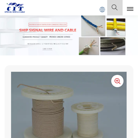
 CABLE Co., Ltd.
Español
English
Français
Deutsch
Italiano
Polski
Español