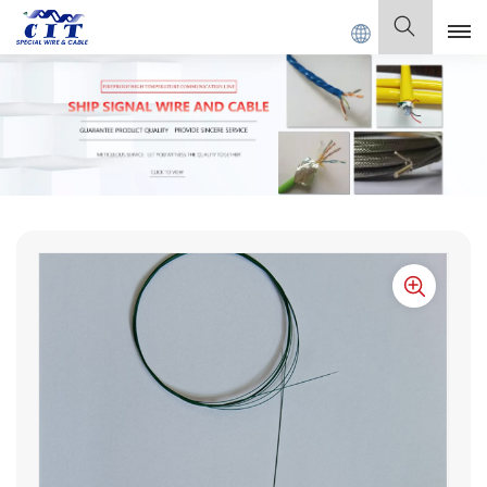
BLE Co., Ltd.
Español
English
Français
Deutsch
Italiano
Polski
Español