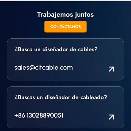
trenzado y en otros
HP4).Estilos aprobados
formatos.
por TELFON UL/CSA
Trabajemos juntos
Una gama de cables
con aislamiento de
CONTÁCTANOS
TEFLON diseñados,
fabricados y lanzados
completamente para
cumplir con los
¿Busca un diseñador de cables?
requisitos.
sales@citcable.com
¿Buscas un diseñador de cableado?
+86 13028890051