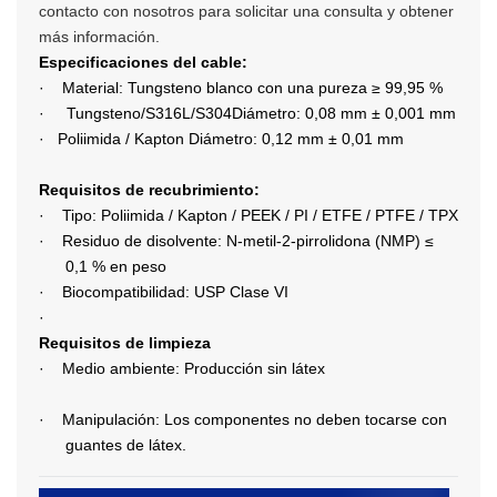
contacto con nosotros para solicitar una consulta y obtener
más información.
Especificaciones del cable:
·
Material: Tungsteno blanco con una pureza ≥ 99,95 %
·
Tungsteno/S316L/S304
Diámetro: 0,08 mm ± 0,001 mm
·
Poliimida / Kapton Diámetro: 0,12 mm ± 0,01 mm
Requisitos de recubrimiento:
·
Tipo: Poliimida / Kapton / PEEK / PI / ETFE / PTFE / TPX
·
Residuo de disolvente: N-metil-2-pirrolidona (NMP) ≤
0,1 % en peso
·
Biocompatibilidad: USP Clase VI
·
Requisitos de limpieza
·
Medio ambiente: Producción sin látex
·
Manipulación: Los componentes no deben tocarse con
guantes de látex.