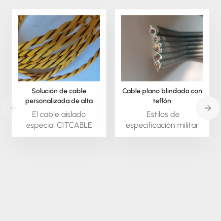
Solución de cable
Cable plano blindado con
personalizada de alta
teflón
temperatura para desafíos
El cable aislado
Estilos de
difíciles.
especial CITCABLE
especificación militar
está disponible bajo
Una gama de cables
pedido; podemos
con aislamiento de
extruir este material en
PTFE, diseñados,
forma redonda o
fabricados y
cuadrada. También
homologados para
podemos suministrar
cumplir con los
todo tipo de cable
requisitos de la norma
aislado especial,
MIL-W-16878 (NEMA