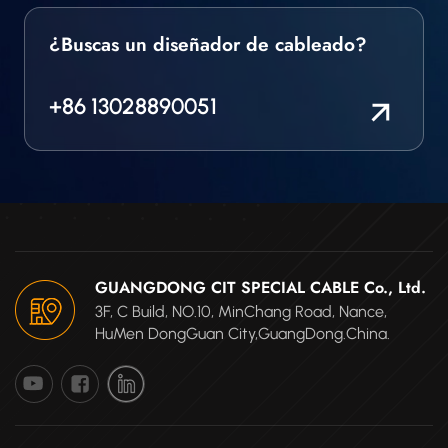
equipos eléctricos en
entornos de alta
¿Buscas un diseñador de cableado?
temperatura. El cable
conductor para
motores ofrece un
+86 13028890051
buen rendimiento en
aplicaciones donde la
resistencia al aceite y al
fuego es importante.
GUANGDONG CIT SPECIAL CABLE Co., Ltd.
3F, C Build, NO.10, MinChang Road, Nance,
HuMen DongGuan City,GuangDong.China.