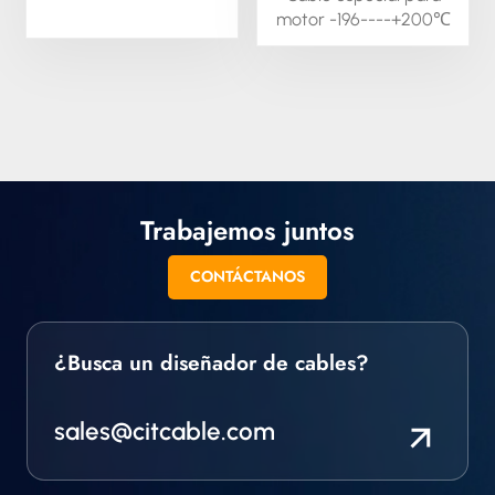
motor -196----+200℃
El cable conductor
para motores es un
cable de alta
temperatura que
puede utilizarse como
conductor para
motores en entornos
peligrosos.
Trabajemos juntos
Dependiendo del
tamaño de su
CONTÁCTANOS
conductor, este cable
puede soportar
temperaturas de entre
¿Busca un diseñador de cables?
-196 °C y 250 °C, con
una tensión nominal
total de 600 V/1000 V.
sales@citcable.com
También puede
utilizarse como
conductor para