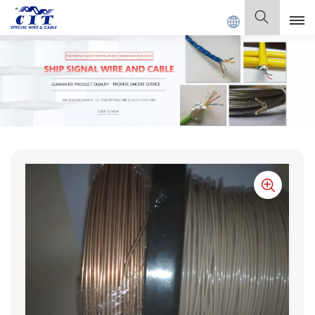
ABLE Co., Ltd.
Español
English
Français
Deutsch
Italiano
Polski
Español