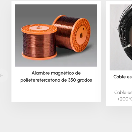
Alambre magnético de
Cable es
polieteretercetona de 350 grados
Cable es
+200℃ 
moto
tempera
como co
entornos 
tamaño d