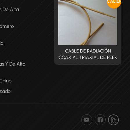
CALIENTE
s De Alta
tómero
do
CABLE DE RADIACIÓN
CABLE DE RADIACIÓN
XIAL TRIAXIAL DE PEEK
COAXIAL TRIAXIAL DE PEEK
C
s Y De Alto
 China
izado