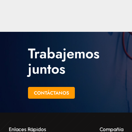
puede sop
-196 °C
nomina
Tambié
conductor
entornos d
conduct
Trabajemos
buen re
donde la re
juntos
CONTÁCTANOS
Enlaces Rápidos
Compañía