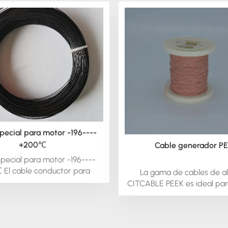
pecial para motor -196----
+200℃
Cable generador P
pecial para motor -196----
El cable conductor para
La gama de cables de a
res es un cable de alta
CITCABLE PEEK es ideal pa
tura que puede utilizarse
eléctricos, generador
nductor para motores en
transformadores, solenoides
peligrosos. Dependiendo del
y cables: cuando se necesit
e su conductor, este cable