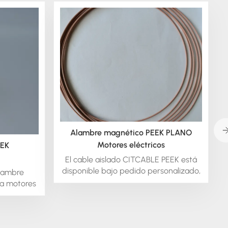
Alambre magnético PEEK PLANO
Motores eléctricos
EEK
El cable aislado CITCABLE PEEK está
disponible bajo pedido personalizado,
lambre
tanto en estado cristalino como
ra motores
amorfo. Podemos extruir este material
es,
en forma redonda o cuadrada.
, alambres
También ofrecemos cable aislado PEEK
a un alto
trenzado y en otros tipos de alambre.