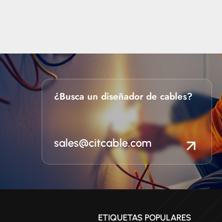
rendimiento en aplicaci
ortar temperaturas de entre
alambres y cables
 y 250 °C, con una tensión
l total de 600 V/1000 V.
n puede utilizarse como
 para equipos eléctricos en
e alta temperatura. El cable
or para motores ofrece un
ndimiento en aplicaciones
¿Busca un diseñador de cables?
sistencia al aceite y al fuego
es importante.
sales@citcable.com
ETIQUETAS POPULARES