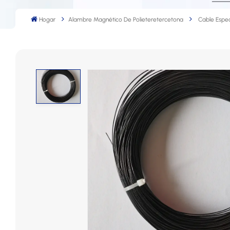
Hogar
Alambre Magnético De Polieteretercetona
Cable Espec