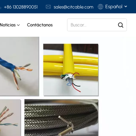
Español
+86 13028890051
sales@citcable.com
Noticias
Contáctanos
English
Français
Deutsch
Italiano
Polski
Español