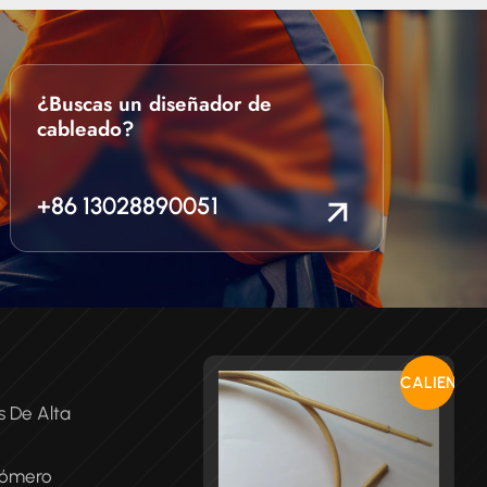
¿Buscas un diseñador de
cableado?
+86 13028890051
CALIENTE
s De Alta
tómero