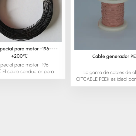
pecial para motor -196----
+200℃
Cable generador P
pecial para motor -196----
El cable conductor para
La gama de cables de a
res es un cable de alta
CITCABLE PEEK es ideal pa
tura que puede utilizarse
eléctricos, generador
nductor para motores en
transformadores, solenoides
peligrosos. Dependiendo del
y cables: cuando se necesit
e su conductor, este cable
rendimiento en aplicaci
ortar temperaturas de entre
alambres y cables
 y 250 °C, con una tensión
l total de 600 V/1000 V.
n puede utilizarse como