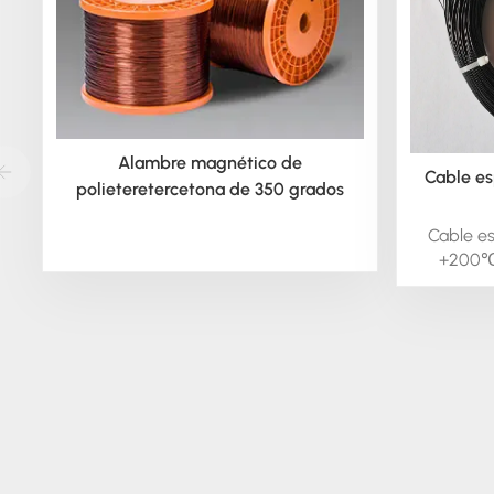
Alambre magnético de
Cable es
polieteretercetona de 350 grados
Cable es
+200℃ 
moto
tempera
como co
entornos 
tamaño d
puede sop
-196 °C
nomina
Tambié