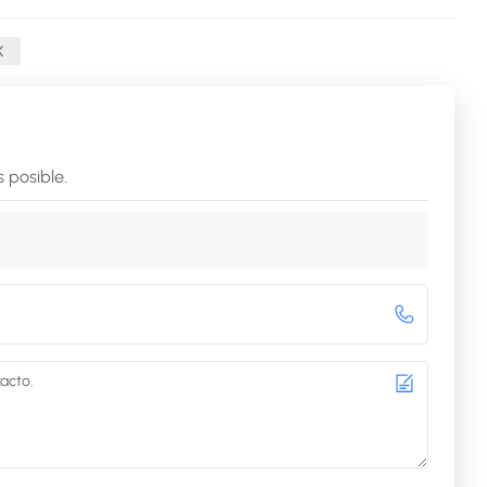
K
 posible.