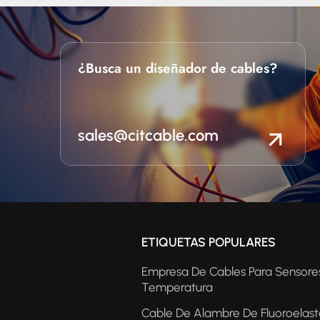
 para equipos eléctricos en
e alta temperatura. El cable
or para motores ofrece un
ndimiento en aplicaciones
¿Busca un diseñador de cables?
sistencia al aceite y al fuego
es importante.
sales@citcable.com
ETIQUETAS POPULARES
Empresa De Cables Para Sensore
Temperatura
Cable De Alambre De Fluoroelas