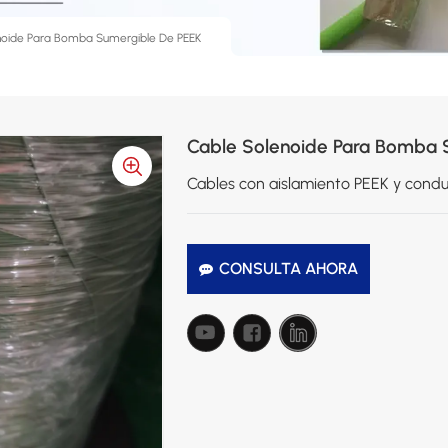
noide Para Bomba Sumergible De PEEK
Cable Solenoide Para Bomba 
Cables con aislamiento PEEK y condu
CONSULTA AHORA