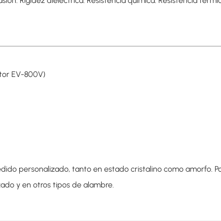
ión. Rigidez dieléctrica. Resistencia química. Resistencia térmic
otor EV-800V)
edido personalizado, tanto en estado cristalino como amorfo. 
ado y en otros tipos de alambre.