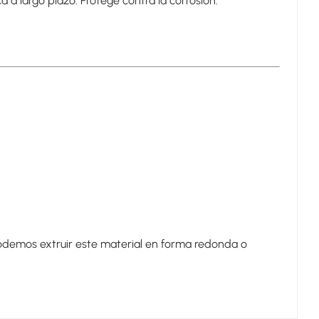
a a largo plazo. Protege contra la corrosión.
Podemos extruir este material en forma redonda o