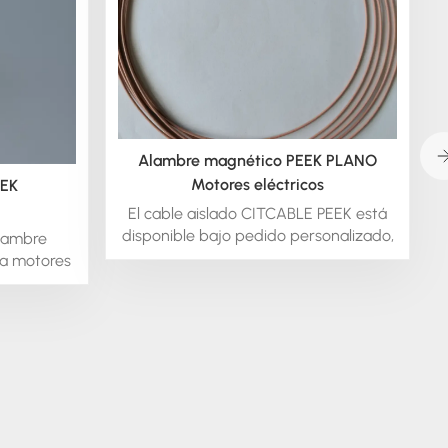
Alambre magnético PEEK PLANO
Motores eléctricos
EEK
El cable aislado CITCABLE PEEK está
disponible bajo pedido personalizado,
lambre
tanto en estado cristalino como
ra motores
amorfo. Podemos extruir este material
es,
en forma redonda o cuadrada.
, alambres
También ofrecemos cable aislado PEEK
a un alto
trenzado y en otros tipos de alambre.
ones de
.