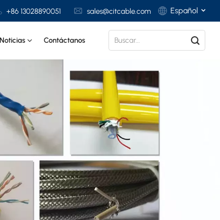
Español
+86 13028890051
sales@citcable.com
Noticias
Contáctanos
English
Français
Deutsch
Italiano
Polski
Español