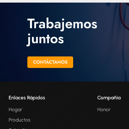
conductor
entornos d
conduct
Trabajemos
buen re
donde la re
juntos
CONTÁCTANOS
Enlaces Rápidos
Compañía
Hogar
Honor
Productos