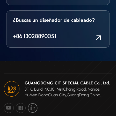
conductor para
equipos eléctricos en
entornos de alta
¿Buscas un diseñador de cableado?
temperatura. El cable
conductor de motor
ofrece un buen
+86 13028890051
rendimiento donde la
flexibilidad y la
resistencia al fuego son
importantes.
GUANGDONG CIT SPECIAL CABLE Co., Ltd.
3F, C Build, NO.10, MinChang Road, Nance,
HuMen DongGuan City,GuangDong.China.