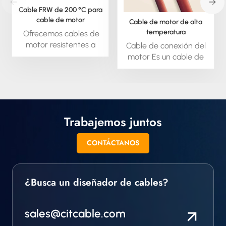
Cable FRW de 200 °C para
cable de motor
Cable de motor de alta
temperatura
Ofrecemos cables de
motor resistentes a
Cable de conexión del
fluidos (ATF) de hasta
motor Es un cable de
200 °C. Si le interesan
alta temperatura que
estos cables,
puede utilizarse como
contáctenos para
cable conductor de
solicitar una consulta y
motor en zonas
obtener más
peligrosas.
Trabajemos juntos
información.
Dependiendo del
tamaño de su
CONTÁCTANOS
conductor, este cable
puede soportar
temperaturas de hasta
150 °C o 200 °C, con
¿Busca un diseñador de cables?
una tensión nominal
total de 5000 V.
sales@citcable.com
También puede
utilizarse como cable