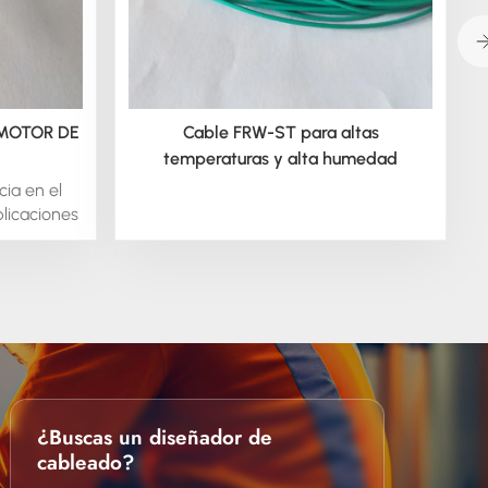
Cable FRW-ST para altas
MOTOR DE
temperaturas y alta humedad
ia en el
plicaciones
 motores y
periencia
productos
nas e
demos
 bobinado
ecíficas.
or los
ados al
¿Buscas un diseñador de
roductos.
cableado?