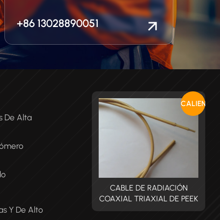
+86 13028890051
CALIENTE
s De Alta
tómero
do
CABLE DE RADIACIÓN
CABLE DE RADIACIÓN
XIAL TRIAXIAL DE PEEK
COAXIAL TRIAXIAL DE PEEK
C
s Y De Alto