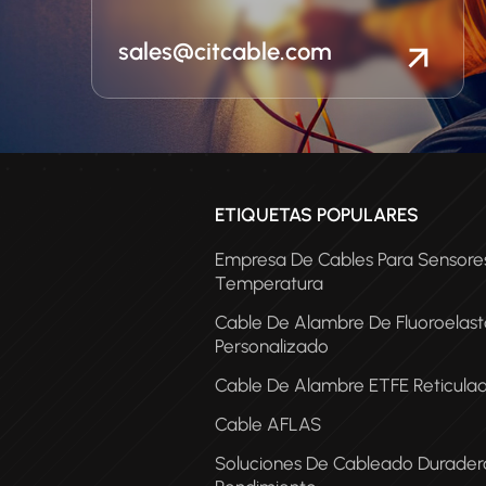
lexibilidad y la resistencia al
ego son importantes.
sales@citcable.com
ETIQUETAS POPULARES
Empresa De Cables Para Sensore
Temperatura
Cable De Alambre De Fluoroelas
Personalizado
Cable De Alambre ETFE Reticula
Cable AFLAS
COA
Soluciones De Cableado Duradera