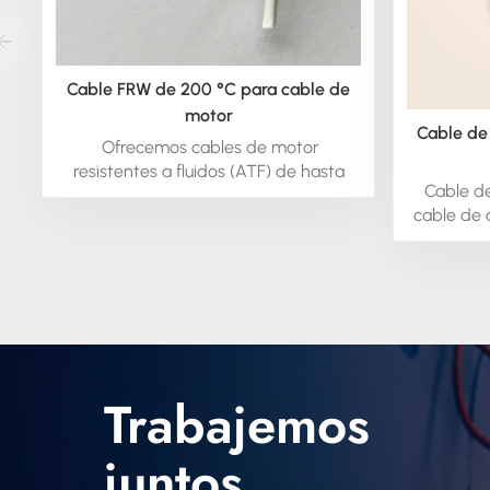
Cable FRW de 200 °C para cable de
motor
Cable de
Ofrecemos cables de motor
resistentes a fluidos (ATF) de hasta
Cable de
200 °C. Si le interesan estos cables,
cable de 
contáctenos para solicitar una consulta
utilizar
y obtener más información.
moto
Depend
conductor
temperat
°C, con u
5000 V.
Trabajemos
como cab
eléctr
juntos
temperat
motor o