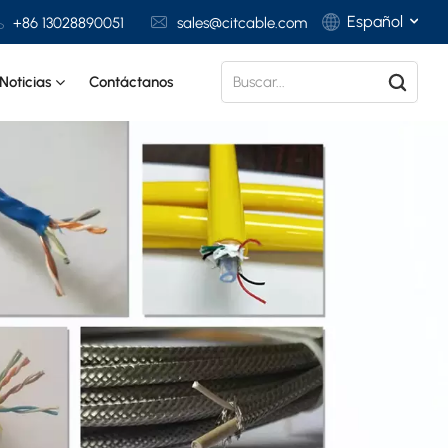
Español
+86 13028890051
sales@citcable.com
Noticias
Contáctanos
English
Français
Deutsch
Italiano
Polski
Español