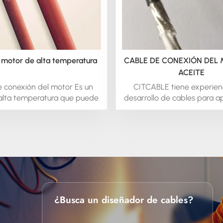
 motor de alta temperatura
CABLE DE CONEXIÓN DEL 
ACEITE
 conexión del motor Es un
CITCABLE tiene experienc
alta temperatura que puede
desarrollo de cables para a
se como cable conductor de
especiales de bobinado de
r en zonas peligrosas.
cables para bombas.Con ex
iendo del tamaño de su
en el suministro de estos 
, este cable puede soportar
para aplicaciones mari
uras de hasta 150 °C o 200
industriales/OEM, po
na tensión nominal total de
proporcionarle alambre de
 También puede utilizarse
según sus necesidades esp
le conductor para equipos
Requisitos protegidos p
icos en entornos de alta
aislamientos más adecu
¿Busca un diseñador de cables?
ura. El cable conductor de
entorno operativo de sus p
frece un buen rendimiento