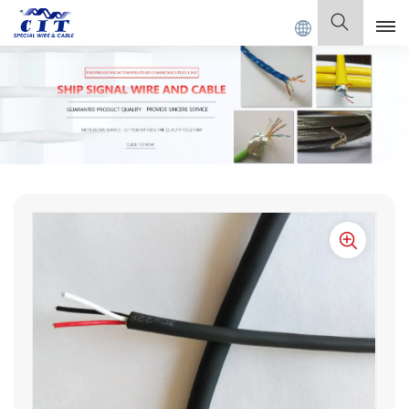
SPECIAL CABLE Co., Ltd.
Español
English
Français
Deutsch
Italiano
Polski
Español