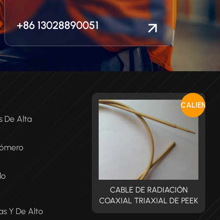
+86 13028890051
CALIENTE
s De Alta
tómero
do
CABLE DE RADIACIÓN
CABLE DE RADIACIÓN
XIAL TRIAXIAL DE PEEK
COAXIAL TRIAXIAL DE PEEK
C
s Y De Alto