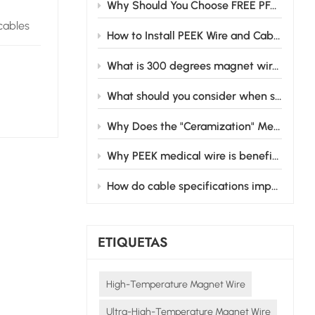
Why Should You Choose FREE PFAS CABLE for Your Business Needs?
cables
How to Install PEEK Wire and Cable Safely in Industrial Settings
s se
ntornos
What is 300 degrees magnet wire and its main applications
uidos,
s.
What should you consider when selecting medical wire cable for your medical equipment?
posición
Why Does the "Ceramization" Mechanism of Silicone Rubber Matter for Industrial Safety?
rnos.
ualquier
Why PEEK medical wire is beneficial in medical devices
l cable
os
How do cable specifications impact hybrid electric vehicle performance?
útil
s
solución
ETIQUETAS
can
High-Temperature Magnet Wire
Ultra-High-Temperature Magnet Wire