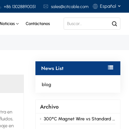
Español
+86 13028890051
sales@citcable.com
Noticias
Contáctanos
English
Français
Deutsch
News List
Italiano
Polski
blog
Español
Archivo
ntra en
luidos,
300°C Magnet Wire vs Standard Magnet Wire: Key Differences Explained
baje en