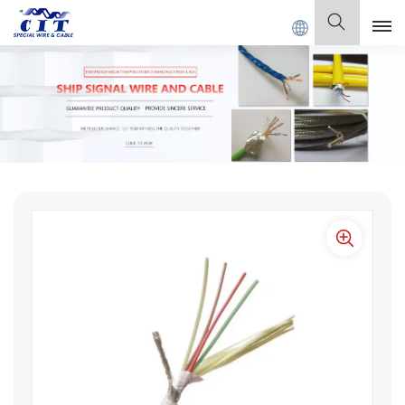
Bienvenido a
GUANGDONG CIT SPECIAL CABLE Co., Ltd.
Español
English
Français
Deutsch
Italiano
Polski
Español