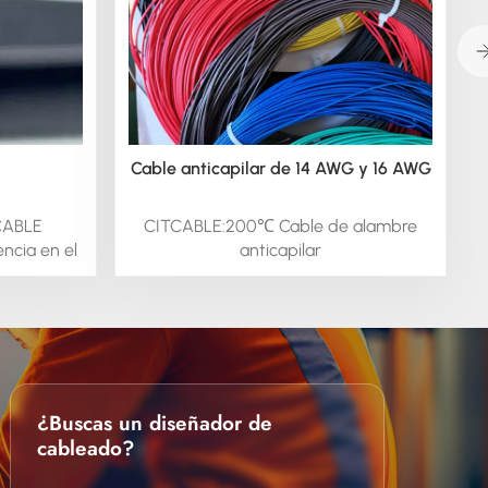
Cable anticapilar de 14 AWG y 16 AWG
CABLE
CITCABLE:200℃ Cable de alambre
ncia en el
anticapilar
plicaciones
(FKM/VITON/XFLE/TEFLON)Cable de
 motores y
alambre anticapilar Generalmente se
periencia
fabrica con materiales de alta calidad
productos
y resistentes a los fluidos, como
nas e
fluoropolímeros, silicona y otros
demos
compuestos especiales. Estos
 bobinado
materiales no solo resisten la acción
¿Buscas un diseñador de
ecíficas.
capilar de los fluidos, sino que también
cableado?
or los
ofrecen durabilidad, flexibilidad y