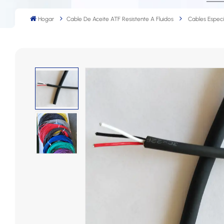
Hogar
Cable De Aceite ATF Resistente A Fluidos
Cables Especi