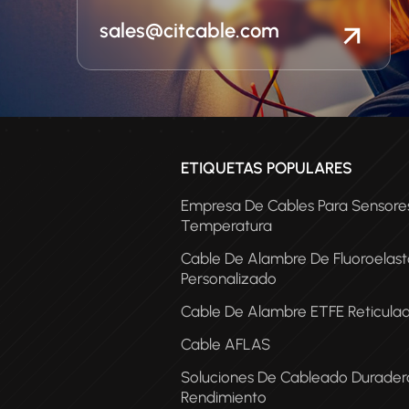
aislamientos más adecu
entorno operativo de sus p
sales@citcable.com
ETIQUETAS POPULARES
Empresa De Cables Para Sensore
Temperatura
Cable De Alambre De Fluoroelas
Personalizado
Cable De Alambre ETFE Reticula
Cable AFLAS
COA
Soluciones De Cableado Duradera
Rendimiento