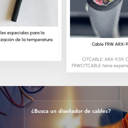
les especiales para la
ización de la temperatura.
Cable FRW ARX-9
CITCABLE: ARX-9,S9, 
FRWCITCABLE tiene experie
desarrollo de cables para a
especiales de bobinado de
cables para bombas.Con ex
en el suministro de estos 
para aplicaciones mari
industriales/OEM, po
proporcionarle alambre de
¿Busca un diseñador de cables?
según sus necesidades esp
Requisitos protegidos p