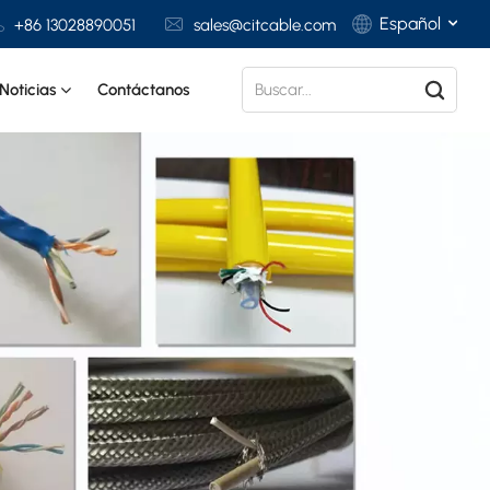
Español
+86 13028890051
sales@citcable.com
Noticias
Contáctanos
English
Français
Deutsch
Italiano
Polski
Español