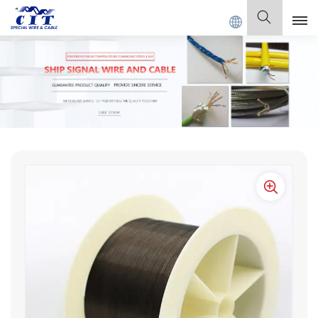
CIAL CABLE Co., Ltd.
Español
English
Français
Deutsch
Italiano
Polski
Español