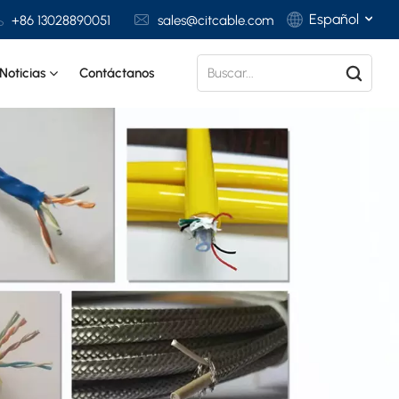
Español
+86 13028890051
sales@citcable.com
Noticias
Contáctanos
English
Français
Deutsch
Italiano
Polski
Español