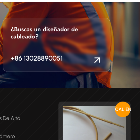
¿Buscas un diseñador de
cableado?
+86 13028890051
CALIENTE
s De Alta
tómero