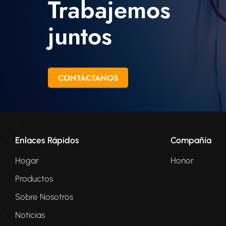
Trabajemos
encantados de analizar los requisitos
de su aplicación de cable para
juntos
bobinado de motor o bomba y cómo
podemos ayudarle a satisfacerlos.
CONTÁCTANOS
Enlaces Rápidos
Compañía
Hogar
Honor
Productos
Sobre Nosotros
Noticias