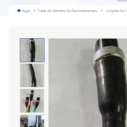
Hogar
Cable De Alambre De Fluoroelastómero
Conjunto De 