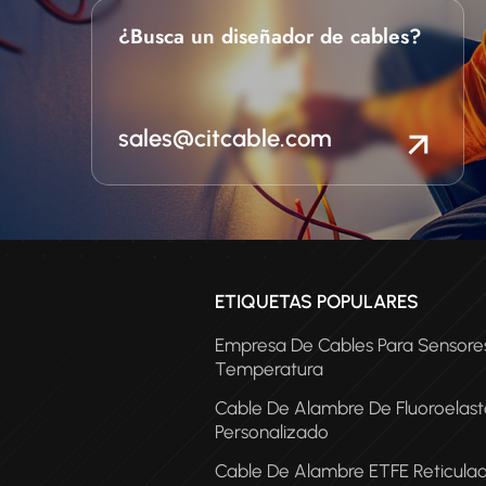
moldeados con fluoroelast
contáctenos para solicitar u
¿Busca un diseñador de cables?
y obtener más información
hidrostática > 100 barG
protección IP68, resistente a
de agua o según las especi
sales@citcable.com
de su cable.La resistencia a 
cumple con las especificaci
de flexión: cumple con
especificaciones.Vibraciónc
las especificacionesEl amo
cumple con las
especificaciones. Operación
ETIQUETAS POPULARES
40°C a +200°C para sobre
FKM
Empresa De Cables Para Sensore
Temperatura
Cable De Alambre De Fluoroelas
Personalizado
Cable De Alambre ETFE Reticula