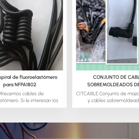
spiral de fluoroelastómero
CONJUNTO DE CAB
para NFPA1802
SOBREMOLDEADOS D
frecemos cables de
CITCABLE:Conjunto de mazo
stómero. Si le interesan los
y cables sobremoldead
es de fluoroelastómero,
FKM/VITONOfrecemos m
s para solicitar una consulta
cables y conjuntos de 
tener más información.
moldeados con fluoroela
FKM/VITON. Si le interesan
de cables y conjuntos de