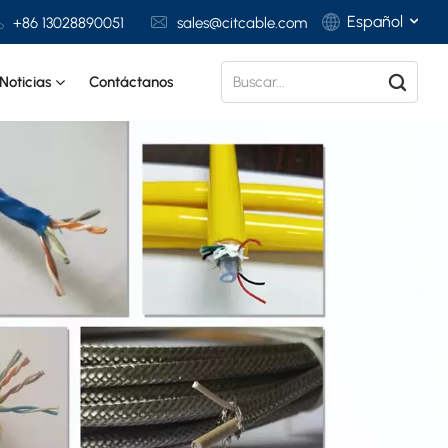
Español
+86 13028890051
sales@citcable.com
Noticias
Contáctanos
English
Français
Deutsch
Italiano
Polski
Español