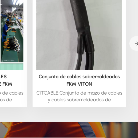
LES
Conjunto de cables sobremoldeados
E FKM
FKM VITON
 de cables
CITCABLE:Conjunto de mazo de cables
os de
y cables sobremoldeados de
azos de
FKM/VITONOfrecemos mazos de
cables
cables y conjuntos de cables
stómero
moldeados con fluoroelastómero
 los mazos
FKM/VITON. Si le interesan los mazos
 cables
de cables y conjuntos de cables