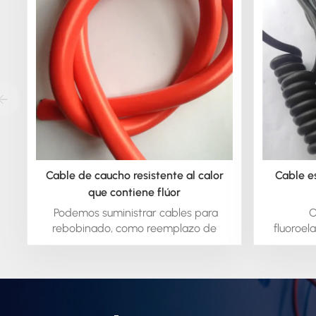
Cable de caucho resistente al calor
Cable e
que contiene flúor
Podemos suministrar cables para
O
rebobinado, como reemplazo de
fluoroela
cables originales ineficientes o
cabl
averiados. Póngase en contacto con
contácteno
CITCABLE o solicite información o
y ob
presupuesto directamente desde
nuestro sitio web. Estaremos