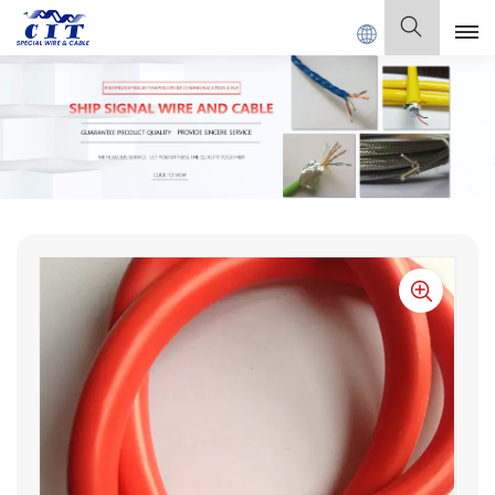
ECIAL CABLE Co., Ltd.
Español
English
Français
Deutsch
Italiano
Polski
Español