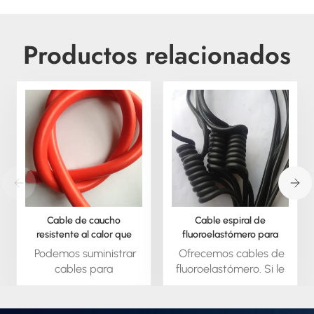
Productos relacionados
Cable de caucho
Cable espiral de
resistente al calor que
fluoroelastómero para
contiene flúor
NFPA1802
Podemos suministrar
Ofrecemos cables de
cables para
fluoroelastómero. Si le
rebobinado, como
interesan los cables de
reemplazo de cables
fluoroelastómero,