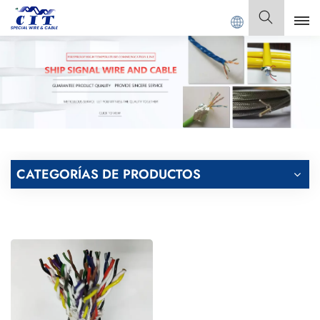
NG CIT SPECIAL CABLE Co., Ltd.
Español
English
Français
Deutsch
CATEGORÍAS DE PRODUCTOS
Italiano
Polski
Español