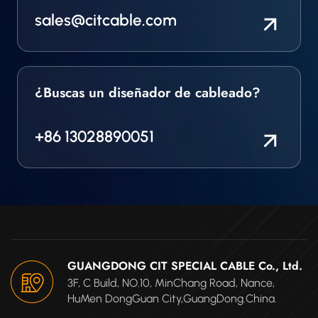
sales@citcable.com
¿Buscas un diseñador de cableado?
+86 13028890051
GUANGDONG CIT SPECIAL CABLE Co., Ltd.
3F, C Build, NO.10, MinChang Road, Nance,
HuMen DongGuan City,GuangDong.China.