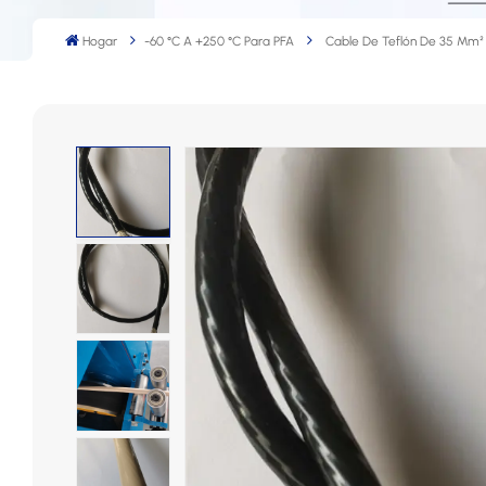
Hogar
-60 °C A +250 °C Para PFA
Cable De Teflón De 35 Mm²