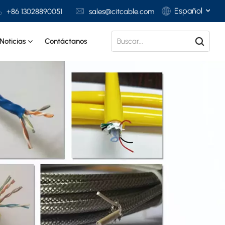
Español
+86 13028890051
sales@citcable.com
Noticias
Contáctanos
English
Français
Deutsch
Italiano
Polski
Español