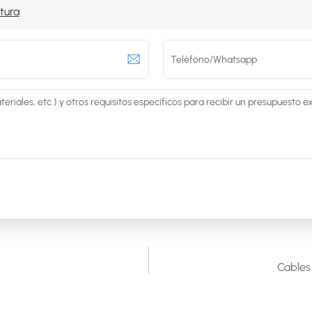
tura
Cables