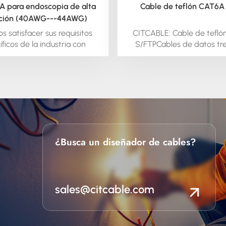
A para endoscopia de alta
Cable de teflón CAT6A
ición (40AWG---44AWG)
 satisfacer sus requisitos
CITCABLE: Cable de tefl
ficos de la industria con
S/FTPCables de datos tr
tud, ya que contamos con
CAT6A S/FTP (4X26
avanzados propios para la
26/7,4X24AWG 24/7,4X23
bricación de cables y
con resistencia al calor 
s.Garantizamos la entrega
250°Podemos satisfacer sus 
el producto, cumpliendo con
específicos de la indust
s expectativas de calidad.
prontitud, ya que conta
equipos avanzados propio
fabricación de cable
¿Busca un diseñador de cables?
alambres.Garantizamos la
puntual del producto, cump
todas las expectativas de
sales@citcable.com