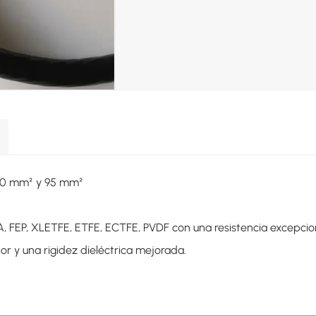
 70 mm² y 95 mm²
, FEP, XLETFE, ETFE, ECTFE, PVDF con una resistencia excepciona
ior y una rigidez dieléctrica mejorada.