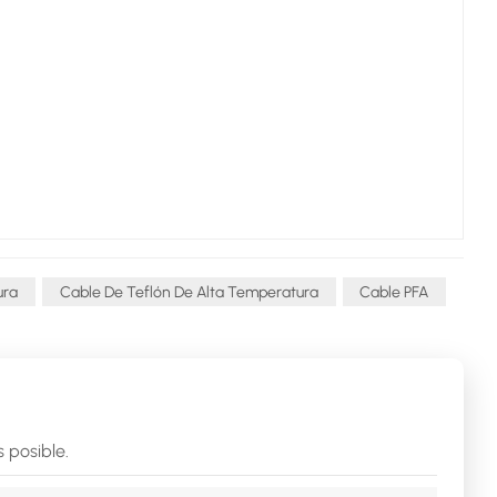
ura
Cable De Teflón De Alta Temperatura
Cable PFA
 posible.