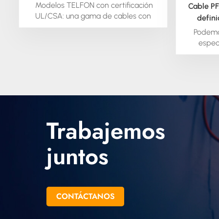
Modelos TELFON con certificación
Cable PF
UL/CSA: una gama de cables con
defin
aislamiento de teflón diseñados,
Podemos
fabricados y homologados para
especí
cumplir con los requisitos.
pronti
equipos 
fa
alambre
puntual d
todas la
Trabajemos
juntos
CONTÁCTANOS