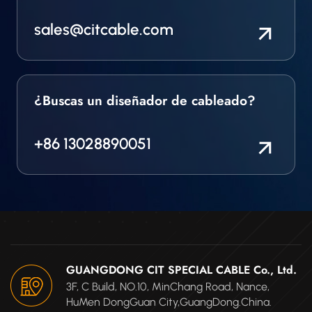
calidad.
sales@citcable.com
¿Buscas un diseñador de cableado?
+86 13028890051
GUANGDONG CIT SPECIAL CABLE Co., Ltd.
3F, C Build, NO.10, MinChang Road, Nance,
HuMen DongGuan City,GuangDong.China.