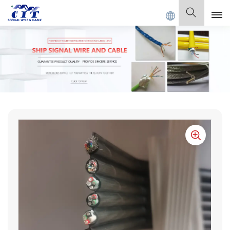
 SPECIAL CABLE Co., Ltd.
Español
English
Français
Deutsch
Italiano
Polski
Español