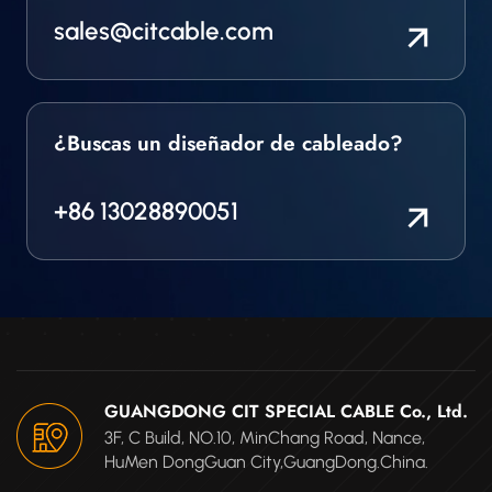
sales@citcable.com
¿Buscas un diseñador de cableado?
+86 13028890051
GUANGDONG CIT SPECIAL CABLE Co., Ltd.
3F, C Build, NO.10, MinChang Road, Nance,
HuMen DongGuan City,GuangDong.China.