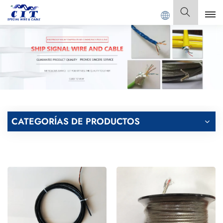
IT SPECIAL CABLE Co., Ltd.
Español
English
Français
Deutsch
CATEGORÍAS DE PRODUCTOS
Italiano
Polski
Español