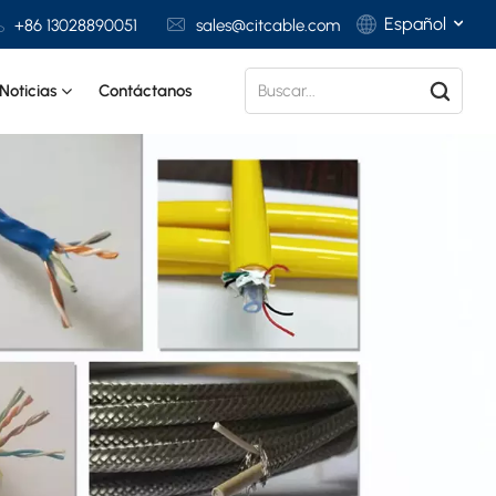
Español
+86 13028890051
sales@citcable.com
Noticias
Contáctanos
English
Français
Deutsch
Italiano
Polski
Español