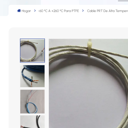
Hogar
-60 °C A +260 °C Para PTFE
Cable PRT De Alta Temper