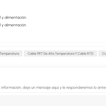
l y alimentación.
l y alimentación.
 Temperatura
Cable PRT De Alta Temperatura Y Cable RTD
Ca
 información, deje un mensaje aquí y le responderemos lo antes