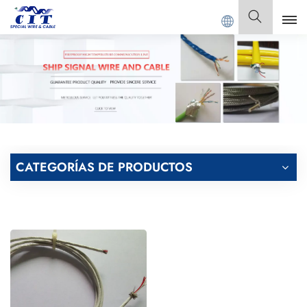
NG CIT SPECIAL CABLE Co., Ltd.
Español
English
Français
Deutsch
CATEGORÍAS DE PRODUCTOS
Italiano
Polski
Español