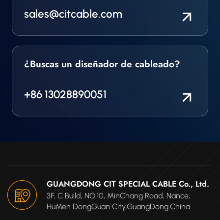
sales@citcable.com
¿Buscas un diseñador de cableado?
+86 13028890051
GUANGDONG CIT SPECIAL CABLE Co., Ltd.
3F, C Build, NO.10, MinChang Road, Nance,
HuMen DongGuan City,GuangDong.China.