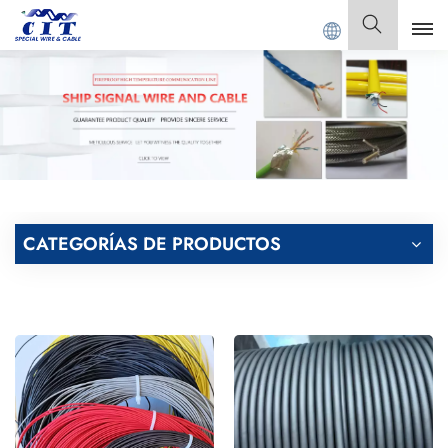
PECIAL CABLE Co., Ltd.
Español
English
Français
Deutsch
CATEGORÍAS DE PRODUCTOS
Italiano
Polski
Español