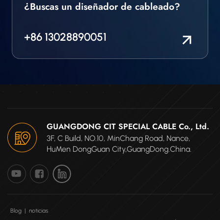
¿Buscas un diseñador de cableado?
+86 13028890051
GUANGDONG CIT SPECIAL CABLE Co., Ltd.
3F, C Build, NO.10, MinChang Road, Nance,
HuMen DongGuan City,GuangDong.China.
Blog
|
noticias