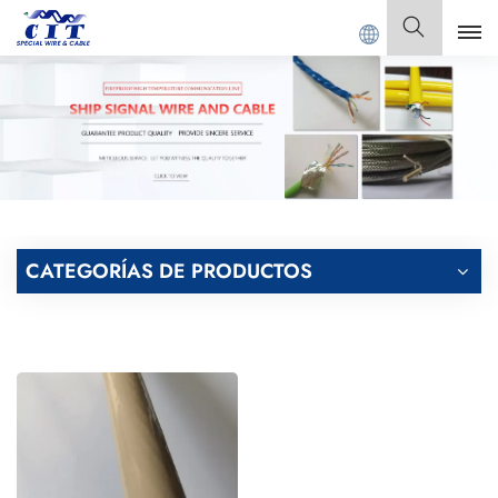
Bienvenido a
GUANGDONG CIT SPECIAL CABLE Co.,
Español
English
Français
Deutsch
CATEGORÍAS DE PRODUCTOS
Italiano
Polski
Español