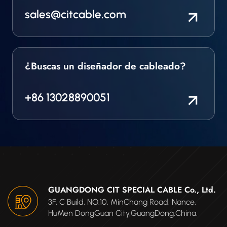
sales@citcable.com
¿Buscas un diseñador de cableado?
+86 13028890051
GUANGDONG CIT SPECIAL CABLE Co., Ltd.
3F, C Build, NO.10, MinChang Road, Nance,
HuMen DongGuan City,GuangDong.China.