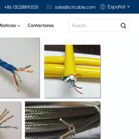
Español
+86 13028890051
sales@citcable.com
Noticias
Contáctanos
English
Français
Deutsch
Italiano
Polski
Español