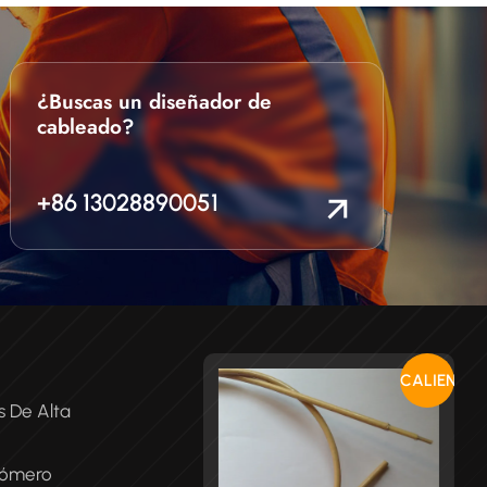
¿Buscas un diseñador de
cableado?
+86 13028890051
CALIENTE
s De Alta
tómero