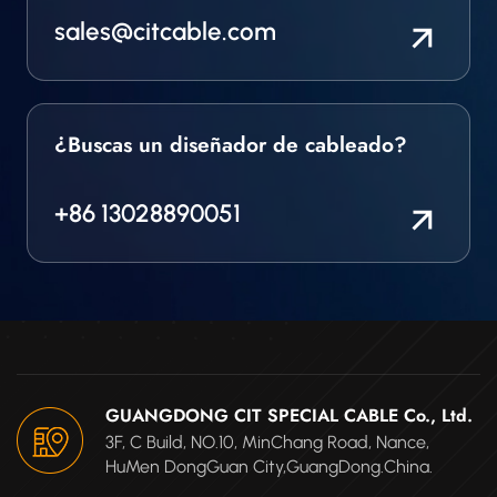
sales@citcable.com
¿Buscas un diseñador de cableado?
+86 13028890051
GUANGDONG CIT SPECIAL CABLE Co., Ltd.
3F, C Build, NO.10, MinChang Road, Nance,
HuMen DongGuan City,GuangDong.China.