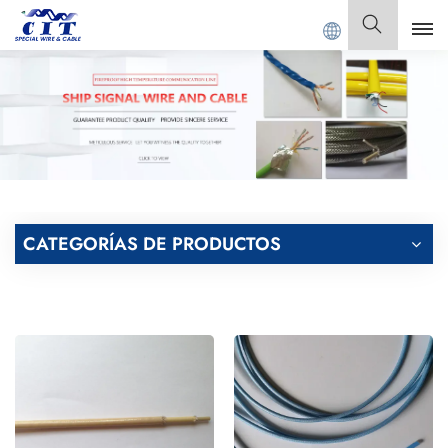
ONG CIT SPECIAL CABLE Co., Ltd.
Español
English
Français
Deutsch
CATEGORÍAS DE PRODUCTOS
Italiano
Polski
Español