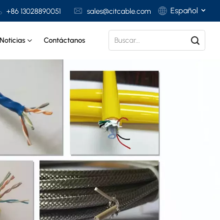
Español
+86 13028890051
sales@citcable.com
Noticias
Contáctanos
English
Français
Deutsch
Italiano
Polski
Español