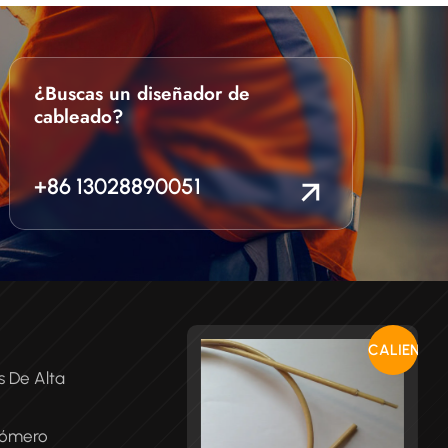
¿Buscas un diseñador de
cableado?
+86 13028890051
CALIENTE
s De Alta
tómero