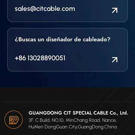
sales@citcable.com
¿Buscas un diseñador de cableado?
+86 13028890051
GUANGDONG CIT SPECIAL CABLE Co., Ltd.
3F, C Build, NO.10, MinChang Road, Nance,
HuMen DongGuan City,GuangDong.China.