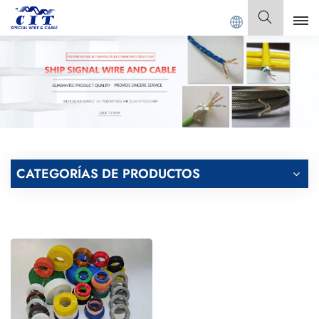
d.
Español
English
Français
Deutsch
CATEGORÍAS DE PRODUCTOS
Italiano
Polski
Español